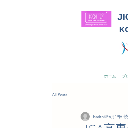
J
KO
ホーム
ブ
All Posts
hsaito49
6月19日
読