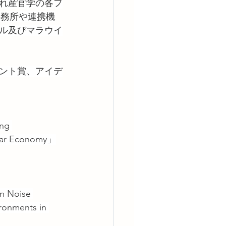
れ産官学の各フ
事務所や連携機
ル及びマラウイ
ント賞、アイデ
g 
ular Economy」
Noise 
ronments in 