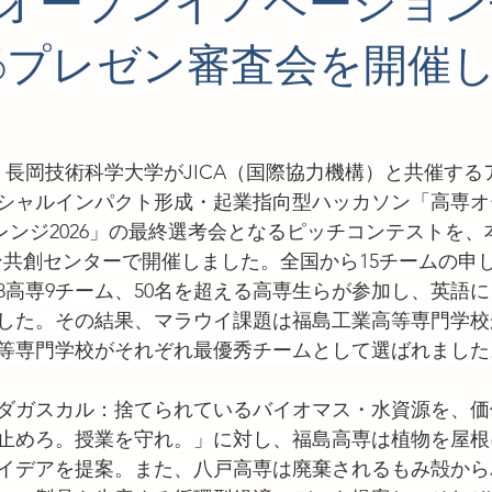
高専オープンイノベーショ
26プレゼン審査会を開催
に、長岡技術科学大学がJICA（国際協力機構）と共催す
シャルインパクト形成・起業指向型ハッカソン「高専オ
ャレンジ2026」の最終選考会となるピッチコンテストを
ン共創センターで開催しました。全国から15チームの申
8高専9チーム、50名を超える高専生らが参加し、英語
した。その結果、マラウイ課題は福島工業高等専門学校
等専門学校がそれぞれ最優秀チームとして選ばれました
ダガスカル：捨てられているバイオマス・水資源を、価
止めろ。授業を守れ。」に対し、福島高専は植物を屋根
イデアを提案。また、八戸高専は廃棄されるもみ殻から