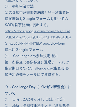
(3) 参加申込方法
(2)の参加申込書兼誓約書と第一次審査用
提案書類をGoogle フォームを用いての
KOI運営事務局に提出する。
https://docs.google.com/forms/d/e/1FAI
pQLSfp1njYGSYUjEKROYQ_KKaKrq4UD4
Gmwq6dkRFMFlHYBD1bbg/viewform
提出用Google フォーム
(4) Challenge day参加決定通知
第一次審査（書類審査）通過チームには
指定期日までにChallenge day(審査会)参
加決定通知をメールにて連絡する。
９．Challenge Day（プレゼン審査会）に
ついて
(1) 日時：2026年6 月13 日(土) (予定)
(2) 場所：長岡技術科学大学（新潟県長