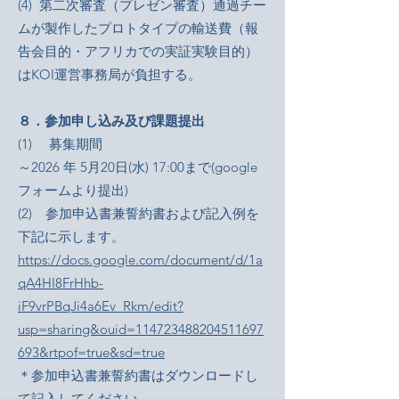
(4) 第二次審査（プレゼン審査）通過チー
ムが製作したプロトタイプの輸送費（報
告会目的・アフリカでの実証実験目的）
はKOI運営事務局が負担する。
８．参加申し込み及び課題提出
(1) 募集期間
～2026 年 5月20日(水) 17:00まで(google
フォームより提出)
(2) 参加申込書兼誓約書および記入例を
下記に示します。
https://docs.google.com/document/d/1a
qA4HI8FrHhb-
iF9vrPBqJi4a6Ev_Rkm/edit?
usp=sharing&ouid=114723488204511697
693&rtpof=true&sd=true
＊参加申込書兼誓約書はダウンロードし
て記入してください。