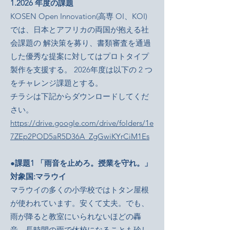
1.2026 年度の課題
KOSEN Open Innovation(高専 OI、KOI)
では、日本とアフリカの両国が抱える社
会課題の 解決策を募り、書類審査を通過
した優秀な提案に対してはプロトタイプ
製作を支援する。 2026年度は以下の 2 つ
をチャレンジ課題とする。
​チラシは下記からダウンロードしてくだ
さい。
https://drive.google.com/drive/folders/1e
7ZEp2POD5aR5D36A_ZgGwiKYrCiM1Es
●課題1 「雨音を止めろ。授業を守れ。」
対象国:マラウイ
マラウイの多くの小学校ではトタン屋根
が使われています。安くて丈夫。でも、
雨が降ると教室にいられないほどの轟
音。長時間の雨で休校になることも珍し