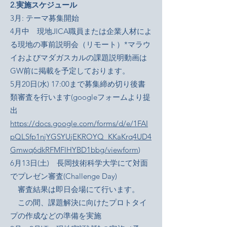
2.実施スケジュール
3月: テーマ募集開始
4月中 現地JICA職員または企業人材によ
る現地の事前説明会（リモート）*マラウ
イおよびマダガスカルの課題説明動画は
GW前に掲載を予定しております。
5月20日(水) 17:00まで募集締め切り後書
類審査を行います(googleフォームより提
出
https://docs.google.com/forms/d/e/1FAI
pQLSfp1njYGSYUjEKROYQ_KKaKrq4UD4
Gmwq6dkRFMFlHYBD1bbg/viewform
)
6月13日(土) 長岡技術科学大学にて対面
でプレゼン審査(Challenge Day)
審査結果は即日会場にて行います。
この間、課題解決に向けたプロトタイ
プの作成などの準備を実施