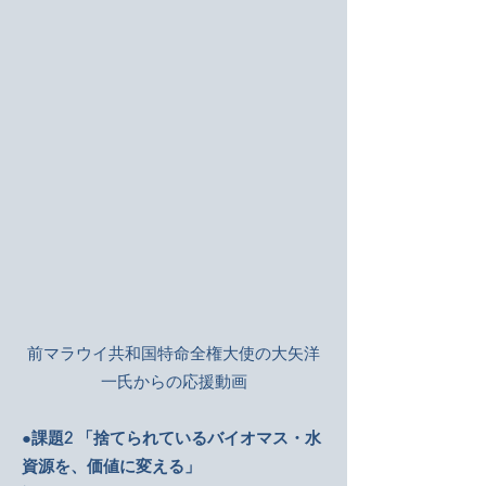
前マラウイ共和国特命全権大使の大矢洋
一氏からの応援動画
●課題2 「捨てられているバイオマス・水
資源を、価値に変える」