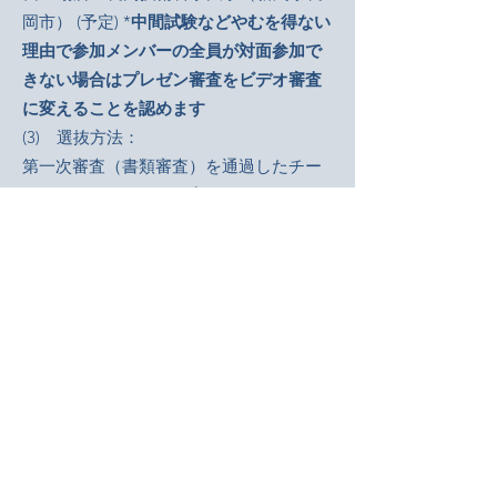
岡市） (予定) *
中間試験などやむを得ない
理由で参加メンバーの全員が対面参加で
きない場合はプレゼン審査をビデオ審査
に変えることを認めます
(3) 選抜方法：
第一次審査（書類審査）を通過したチー
ムがChallenge Dayでプレゼンを行い、各
課題につき優秀な提案をした1チーム（計
2チーム）を選抜する。
(4) 発表者
Challenge Day のプレゼンには、アドバ
イザーを除き少なくとも1 名以上が出席
する。
(5) 発表形式
形式: パワーポイント等を用いたプレゼン
プレゼン時間：8 分、質疑：5 分
言語: 英語