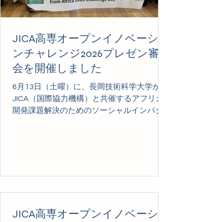
JICA高専オープンイノベーショ
ンチャレンジ2026プレゼン審査
会を開催しました
6月13日（土曜）に、長岡技術科学大学が
JICA（国際協力機構）と共催するアフリカ
開発課題解決のためのソーシャルインパク
ト形成・起業指向型ハッカソン「高専オー
プンイノベーション（KOI）チャレンジ
2026」の最終選考会となるピッチコンテス
トを、本学リージョナルGXイノベーション
共創センターで開催しました。全国から15
チームの申し込みがあり、書類審査を通過
した8高専9チーム、50名を超える高専生ら
が参加し、英語によるプレゼンテーション
JICA高専オープンイノベーショ
に挑戦しました。その結果、マラウイ課題