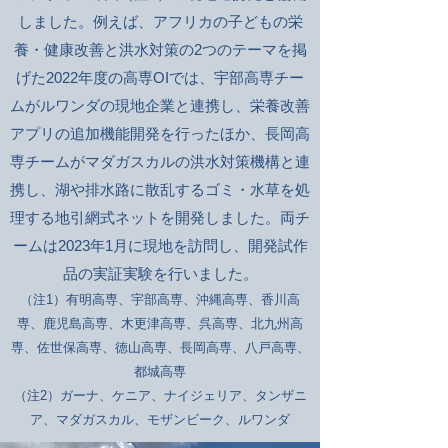
しました。例えば、アフリカの子どもの栄
養・健康改善と洪水対策の2つのテーマを掲
げた2022年度の高専OIでは、宇部高専チー
ムがルワンダの現地企業と連携し、栄養改善
アプリの追加機能開発を行ったほか、長岡高
専チームがマダガスカルの洪水対策機構と連
携し、湖や排水路に散乱するゴミ・水草を処
理する地引網式ネットを開発しました。両チ
ームは2023年1月に現地を訪問し、開発試作
品の実証実験を行いました。
（注1）有明高専、宇部高専、沖縄高専、香川高
専、鹿児島高専、木更津高専、呉高専、北九州高
専、佐世保高専、徳山高専、長岡高専、八戸高専、
都城高専
（注2）ガーナ、ケニア、ナイジェリア、タンザニ
ア、マダガスカル、モザンビーク、ルワンダ