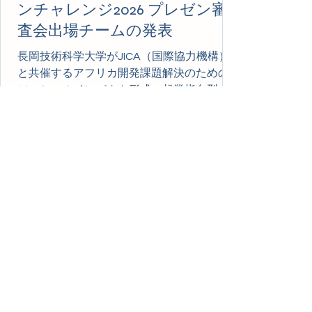
ンチャレンジ2026 プレゼン審
は福島工業高等専門学校が、マダガスカル
課題は八戸工業高等専門学校がそれぞれ最
査会出場チームの発表
優秀チームとして選ばれました。 今年度の
長岡技術科学大学がJICA（国際協力機構）
テーマ「マダガスカル：捨てられているバ
と共催するアフリカ開発課題解決のための
イオマス・水資源を、価値に変える」と
ソーシャルインパクト形成・起業指向型ハ
「マラウイ：雨音を止めろ。授業を守
ッカソン「高専オープンイノベーション
れ。」に対し、福島高専は植物を屋根に這
（KOI）チャレンジ2026」の書面審査を行い
わせることで雨音を低減するアイデアを提
ました。 今年度は全国の高専から15チーム
案。また、八戸高専は廃棄されるもみ殻か
から申し込みがあり、厳正なる書面審査を
らバイオ炭を製造し、あわせてアルコール
行いました。下記の9つのチームが書面審査
製品を生産する循環型経済モデルを提案
を突破してプレゼン審査会に出場いたしま
し、それぞれ産官学の各フィールドの審査
す。 マダガスカル課題 ・長岡工業高等専門
員から高く評価されました。今後、両チ
学校 「もみ殻を活用した活性炭フィルタ
ーの開発」 ・大分工業高等専門学校
「Safe Water from Local Resources ～
Developing Affordable Filtration Systems
for Madagascar ～」 ・鹿児島工業高等専門
学校 「Madagascare -From Waste to