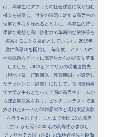
は、高専生にアフリカの社会課題に取り組む
機会を提供し、世界の課題に対する高専生の
理解と関心を深めるとともに、高専生の持つ
柔軟な発想と高い技術力で革新的な解決策を
模索することを目的としています。2019年
度に高専OIを開始し、毎年度、アフリカの
社会課題をテーマに高専生からの提案を募集
しました。JICAとアフリカの現地連携先
（現地企業、行政団体、教育機関）が設定し
たチャレンジ（課題）に対して、長岡技術科
学大学が中心となって全国の高専生チームか
ら課題解決案を募り、ピッチコンテストで選
抜されたチームが試作品製作と現地実証実験
を行うものです。これまで全国 13 の高専
（注1）から延べ203 名の高専生が参加し、
アフリカ 7 カ国（注2）の現地連携先と協働